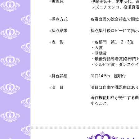
●
審査員
伊藤美智子、尾本安代、
レズニチェンコ、柳瀬真澄(
●
採点方式
各審査員の総合得点で順位
●
採点結果
採点集計後ロビーにて掲示
●
表 彰
・各部門 第1・2・3位
・入賞
・奨励賞
・最優秀指導者賞(各部門
・シルビア賞・ダンスケイ
●
舞台詳細
間口14.5m 照明付
●
演 目
演目は自由で課題曲はあり
著作権使用料が発生する曲
すること。