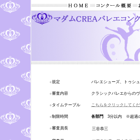
●
規定
バレエシューズ、トゥシュ
●
審査内容
クラシックバレエからのヴ
●
タイムテーブル
こちらをクリックしてくだ
●
制限時間
各部門
3分以内 ※超過
●
審査員長
三谷恭三